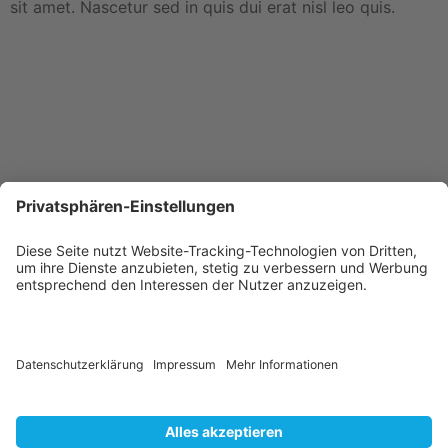
sit amet. Nascetur sed in quis dui erat nisl leo quis.
info@cloudklabauter.de
Cloud Klabauter GmbH
fluks ist ein Produkt der
Cloud
Hauptstraße 23
Klabauter GmbH.
85376 Giggenhausen
LinkedIn
Instagram
Facebook