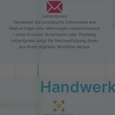
m
direkt ins DOMUS-CRM – für weniger Aufwand
und mehr WOW im Immobilienmanagement.
coming soon
Vulcavo
tümerversammlung, in dem Sie viele manuelle Arbeitsschritt
gewinnen Sie Effizienz und das rein in Präsenz, hybrid oder 